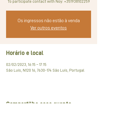
To participate contact with Noy: +351938102259
Os ingressos não estão à venda
Ver outros eventos
Horário e local
02/02/2023, 16:15 – 17:15
São Luís, N120 16, 7630-174 São Luís, Portugal
Compartilhe esse evento