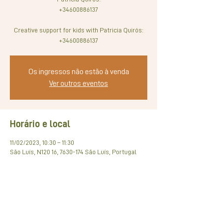
+34600886137
Creative support for kids with Patricia Quirós:
+34600886137
Os ingressos não estão à venda
Ver outros eventos
Horário e local
11/02/2023, 10:30 – 11:30
São Luís, N120 16, 7630-174 São Luís, Portugal
Compartilhe esse evento