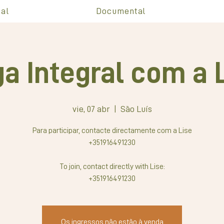
al
Documental
a Integral com a 
vie, 07 abr
  |  
São Luís
Para participar, contacte directamente com a Lise
+351916491230
To join, contact directly with Lise:
+351916491230
Os ingressos não estão à venda