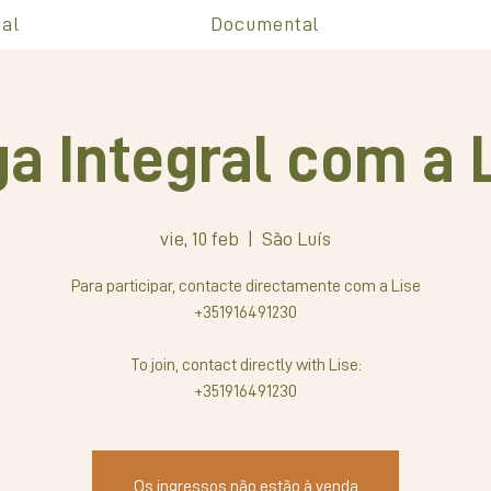
al
Documental
a Integral com a 
vie, 10 feb
  |  
São Luís
Para participar, contacte directamente com a Lise
+351916491230
To join, contact directly with Lise:
+351916491230
Os ingressos não estão à venda