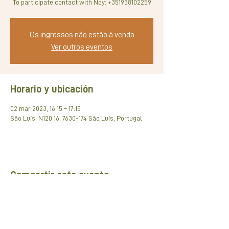
To participate contact with Noy: +351938102259
Os ingressos não estão à venda
Ver outros eventos
Horario y ubicación
02 mar 2023, 16:15 – 17:15
São Luís, N120 16, 7630-174 São Luís, Portugal
Compartir este evento